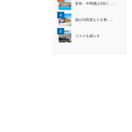
富裕・中間層は3倍に……
国が法制度などを整……
リスクを減らす