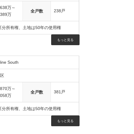
2638万～
238戸
全戸数
5389万
区分所有権、土地は50年の使用権
もっと見る
ine South
7区
2870万～
381戸
全戸数
7058万
区分所有権、土地は50年の使用権
もっと見る