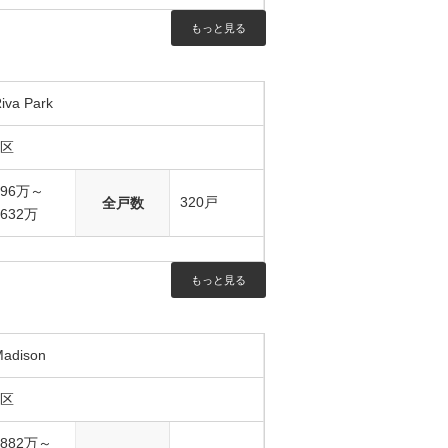
もっと見る
iva Park
4区
796万～
320戸
全戸数
1632万
もっと見る
adison
1区
1882万～