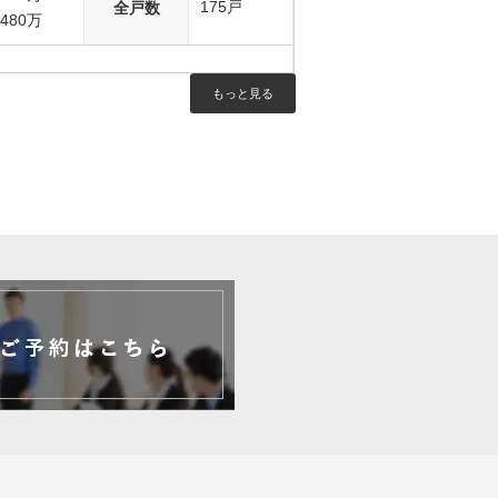
175戸
全戸数
7480万
もっと見る