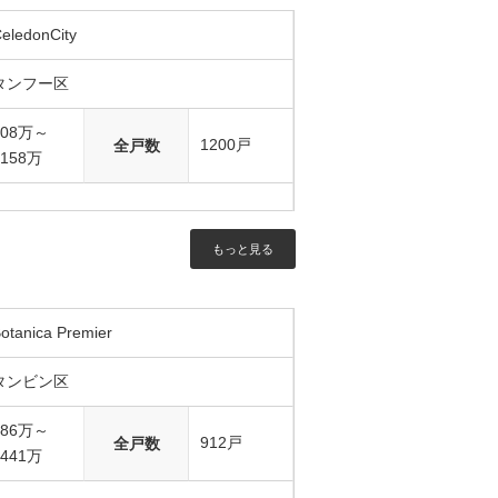
eledonCity
タンフー区
808万～
1200戸
全戸数
1158万
もっと見る
otanica Premier
タンビン区
686万～
912戸
全戸数
1441万