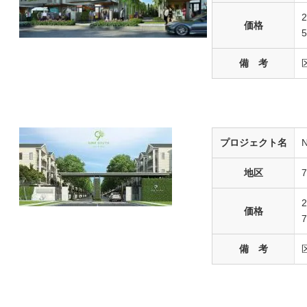
価格
備 考
プロジェクト名
N
地区
価格
備 考