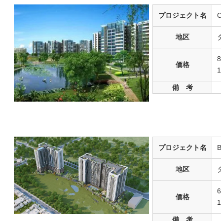
プロジェクト名
C
地区
価格
備 考
プロジェクト名
B
地区
価格
備 考