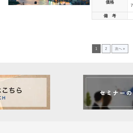
価格
備 考
1
2
次へ »